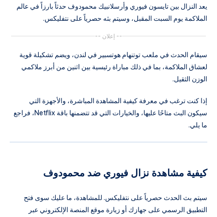
يعد النزال بين تايسون فيوري وأرسلانبيك محمودوف حدثاً بارزاً في عالم
الملاكمة يوم السبت المقبل، وسيتم بثه حصرياً على نتفليكس.
-- إعلان --
سيقام الحدث في ملعب توتنهام هوتسبير في لندن، ويضم تشكيلة قوية
لعشاق الملاكمة، بما في ذلك مباراة رئيسية بين اثنين من أبرز ملاكمي
الوزن الثقيل.
إذا كنت ترغب في معرفة كيفية المشاهدة المباشرة، والأجهزة التي
سيكون البث متاحًا عليها، والخيارات التي قد تتضمنها باقة Netflix، فراجع
ما يلي.
كيفية مشاهدة نزال فيوري ضد محمودوف
سيتم بث الحدث حصرياً على نتفليكس. للمشاهدة، ما عليك سوى فتح
التطبيق الرسمي على جهازك أو زيارة موقع المنصة الإلكتروني عبر