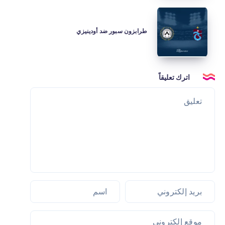
طرابزون
سبور
طرابزون سبور ضد أودينيزي
ضد
أودينيزي
اترك تعليقاً