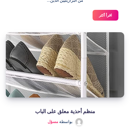
من البرازيليين الذين…
تمويل
اقرأ أكثر
المركبات
بدون
دفعة
أولى
للعملاء
السلبيين
أو
الأشخاص
ذوي
الدرجات
المنخفضة
منظم أحذية معلق على الباب
بواسطة
مسؤل