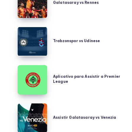
Galatasaray vs Rennes
Rennes
Trabzonspor
vs
Trabzonspor vs Udinese
Udinese
Aplicativo
para
Aplicativo para Assistir a Premier
League
Assistir
a
Premier
League
Assistir
Galatasaray
Assistir Galatasaray vs Venezia
vs
Venezia