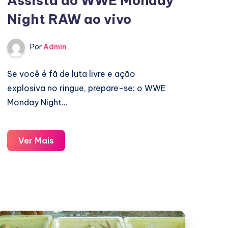
Assista ao WWE Monday
Night RAW ao vivo
Por
Admin
Se você é fã de luta livre e ação
explosiva no ringue, prepare-se: o WWE
Monday Night…
Assista
Ver Mais
ao
WWE
Monday
Night
RAW
ao