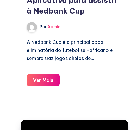
Aplicativo para assistir
à Nedbank Cup
Por
Admin
A Nedbank Cup é a principal copa
eliminatória do futebol sul-africano e
sempre traz jogos cheios de…
Aplicativo
Ver Mais
para
assistir
à
Nedbank
Cup