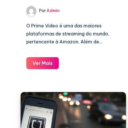
Por
Admin
O Prime Video é uma das maiores
plataformas de streaming do mundo,
pertencente à Amazon. Além de…
Prime
Ver Mais
Video:
O
Que
É,
Como
Funciona
e
Como