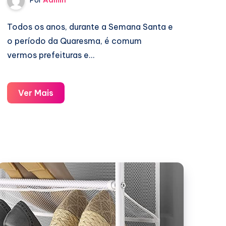
Por
Admin
Todos os anos, durante a Semana Santa e
o período da Quaresma, é comum
vermos prefeituras e…
Projeto
Ver Mais
Peixe
Popular:
Distribuição
de
Peixe
Gratuita