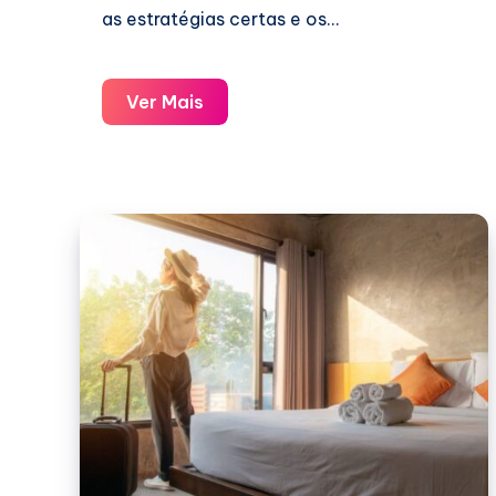
as estratégias certas e os…
Como
Ver Mais
Encontrar
Cupons
Escondidos
no
Uber
e
Economizar