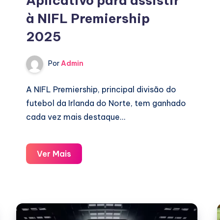
Aplicativo para assistir
à NIFL Premiership
2025
Por
Admin
A NIFL Premiership, principal divisão do
futebol da Irlanda do Norte, tem ganhado
cada vez mais destaque…
Aplicativo
Ver Mais
para
assistir
à
NIFL