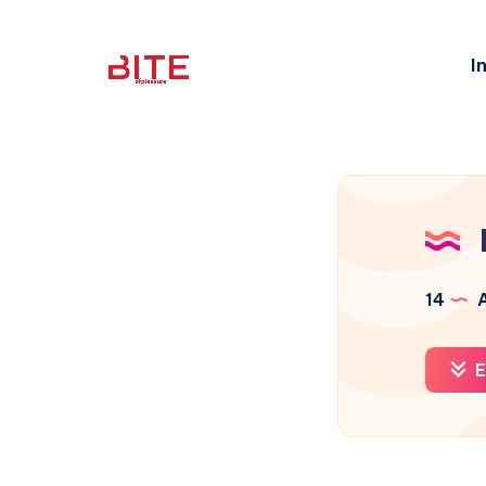
I
14
A
E