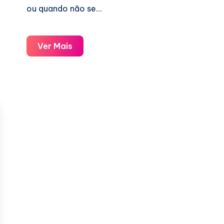
ou quando não se…
Como
Ver Mais
Comprar
um
Carro
Mesmo
Com
Nome
Sujo
e
Sem
Entrada