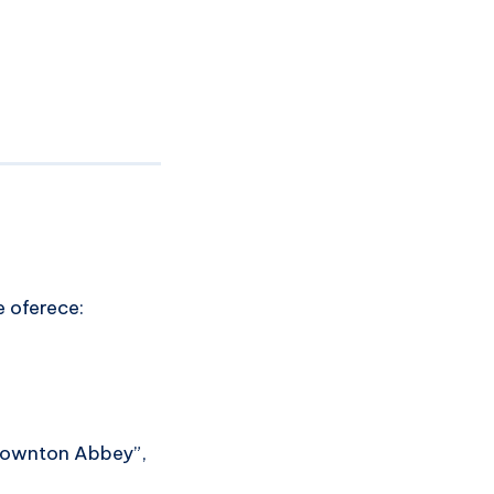
e oferece:
“Downton Abbey”,