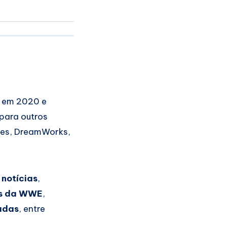
o em 2020 e
para outros
ures, DreamWorks,
,
notícias
,
ts da WWE
,
adas
, entre