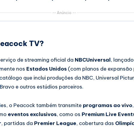
-- Anúncio --
 Peacock TV?
serviço de streaming oficial da
NBCUniversal
, lançad
vamente nos
Estados Unidos
(com planos de expansão 
m catálogo que inclui produções da NBC, Universal Pict
Bravo e outros estúdios parceiros.
ries, o Peacock também transmite
programas ao vivo
smo
eventos exclusivos
, como os
Premium Live Even
r
, partidas da
Premier League
, cobertura das
Olimpí