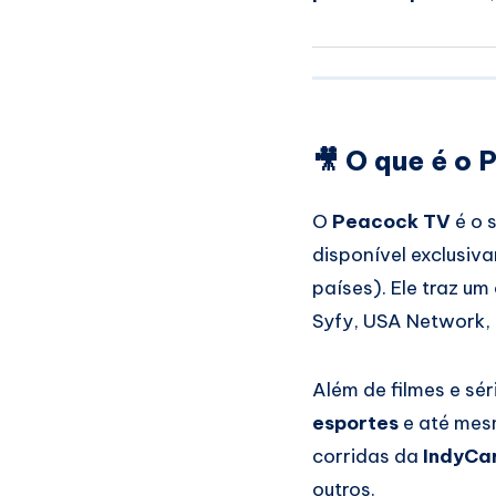
🎥 O que é o
O
Peacock TV
é o 
disponível exclusi
países). Ele traz u
Syfy, USA Network, 
Além de filmes e sé
esportes
e até me
corridas da
IndyCa
outros.