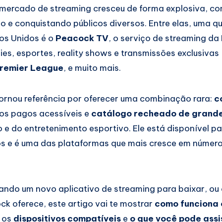
 mercado de streaming cresceu de forma explosiva, c
o e conquistando públicos diversos. Entre elas, uma
os Unidos é o
Peacock TV
, o serviço de streaming da
ries, esportes, reality shows e transmissões exclusiva
remier League
, e muito mais.
ornou referência por oferecer uma combinação rara:
c
nos pagos acessíveis e
catálogo recheado de grandes
o e do entretenimento esportivo. Ele está disponível p
os e é uma das plataformas que mais cresce em número
ando um novo aplicativo de streaming para baixar, ou
ck oferece, este artigo vai te mostrar
como funciona 
, os
dispositivos compatíveis
e
o que você pode assis