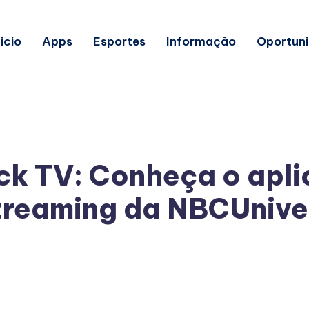
nicio
Apps
Esportes
Informação
Oportun
k TV: Conheça o apli
treaming da NBCUnive