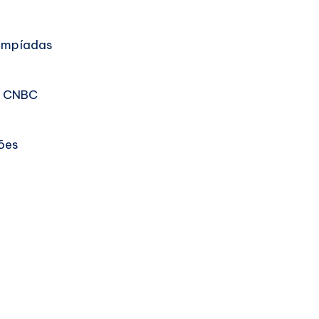
limpíadas
e CNBC
ões