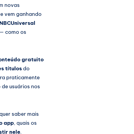
om novas
 que vem ganhando
NBCUniversal
s — como os
onteúdo gratuito
 títulos
do
ara praticamente
 de usuários nos
 quer saber mais
o app
, quais os
tir nele
.