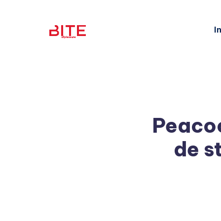
I
Peacoc
de s