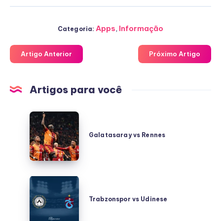
Apps
,
Informação
Categoria:
Artigo Anterior
Próximo Artigo
Artigos para você
Galatasaray
vs
Galatasaray vs Rennes
Rennes
Trabzonspor
vs
Trabzonspor vs Udinese
Udinese