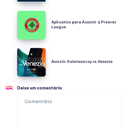
Aplicativo
para
Aplicativo para Assistir a Premier
League
Assistir
a
Premier
League
Assistir
Galatasaray
Assistir Galatasaray vs Venezia
vs
Venezia
Deixe um comentário