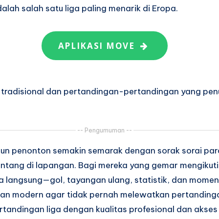
alah salah satu liga paling menarik di Eropa.
APLIKASI MOVE
tradisional dan pertandingan-pertandingan yang penu
-- Pengumuman --
ribun penonton semakin semarak dengan sorak sorai p
intang di lapangan. Bagi mereka yang gemar mengikut
a langsung—gol, tayangan ulang, statistik, dan mom
an modern agar tidak pernah melewatkan pertandingan
tandingan liga dengan kualitas profesional dan akses