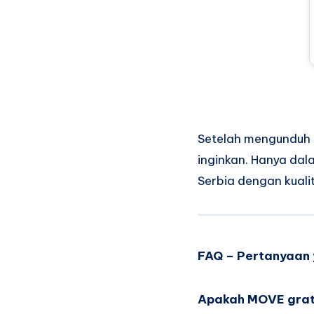
Setelah mengunduh a
inginkan. Hanya da
Serbia dengan kualit
FAQ – Pertanyaan 
Apakah MOVE grat