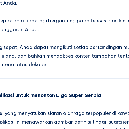
et Anda.
epak bola tidak lagi bergantung pada televisi dan kini
 anggaran Anda.
g tepat, Anda dapat mengikuti setiap pertandingan mus
ulang, dan bahkan mengakses konten tambahan tenta
ntena, atau dekoder.
likasi untuk menonton Liga Super Serbia
i yang menyatukan siaran olahraga terpopuler di kawa
plikasi ini menawarkan gambar definisi tinggi, suara je