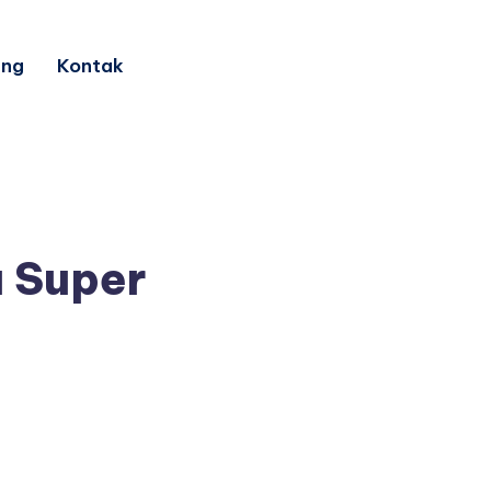
ang
Kontak
a Super