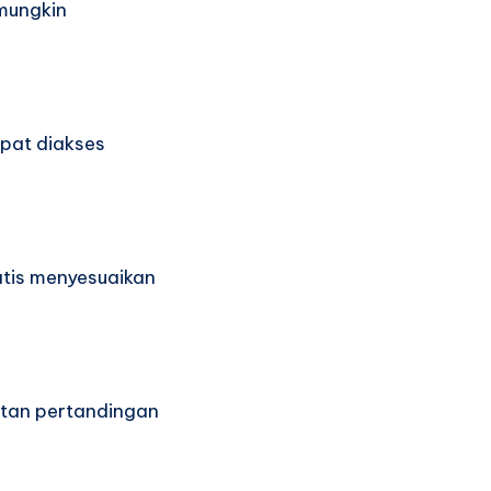
 mungkin
apat diakses
matis menyesuaikan
tan pertandingan