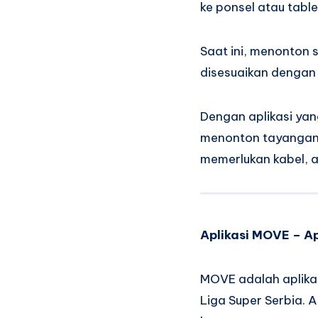
ke ponsel atau tabl
Saat ini, menonton s
disesuaikan dengan
Dengan aplikasi yan
menonton tayangan 
memerlukan kabel, a
Aplikasi MOVE – Ap
MOVE adalah aplikas
Liga Super Serbia. A