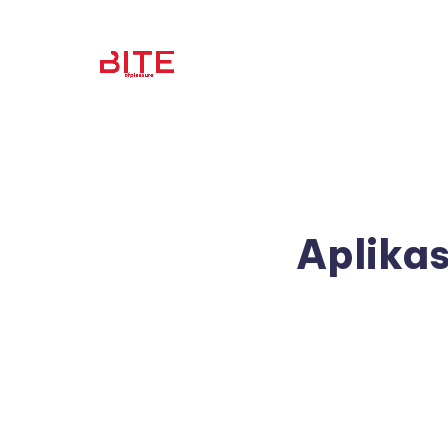
Aplikas