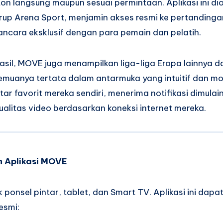
langsung maupun sesuai permintaan. Aplikasi ini dio
rup Arena Sport, menjamin akses resmi ke pertanding
ncara eksklusif dengan para pemain dan pelatih.
rasil, MOVE juga menampilkan liga-liga Eropa lainnya 
emuanya tertata dalam antarmuka yang intuitif dan m
r favorit mereka sendiri, menerima notifikasi dimulai
alitas video berdasarkan koneksi internet mereka.
 Aplikasi MOVE
ponsel pintar, tablet, dan Smart TV. Aplikasi ini dapa
esmi: