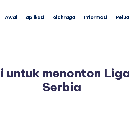
Awal
aplikasi
olahraga
Informasi
Pelu
i untuk menonton Lig
Serbia