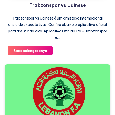
Trabzonspor vs Udinese
Trabzonspor vs Udinese é um amistoso internacional
cheio de expectativas. Confira abaixo o aplicativo oficial
para assistir ao vivo. Aplicativo Oficial Fifa + Trabzonspor
e…
Trabzonspor
Baca selengkapnya
vs
Udinese