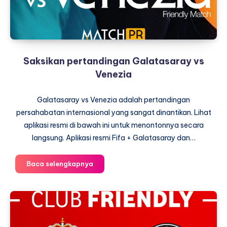
Saksikan pertandingan Galatasaray vs
Venezia
Galatasaray vs Venezia adalah pertandingan
persahabatan internasional yang sangat dinantikan. Lihat
aplikasi resmi di bawah ini untuk menontonnya secara
langsung. Aplikasi resmi Fifa + Galatasaray dan…
Saksikan
Baca selengkapnya
pertandingan
Galatasaray
vs
Venezia