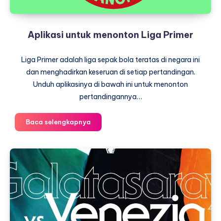
Aplikasi untuk menonton Liga Primer
Liga Primer adalah liga sepak bola teratas di negara ini
dan menghadirkan keseruan di setiap pertandingan.
Unduh aplikasinya di bawah ini untuk menonton
pertandingannya…
Aplikasi
Baca selengkapnya
untuk
menonton
Liga
Primer