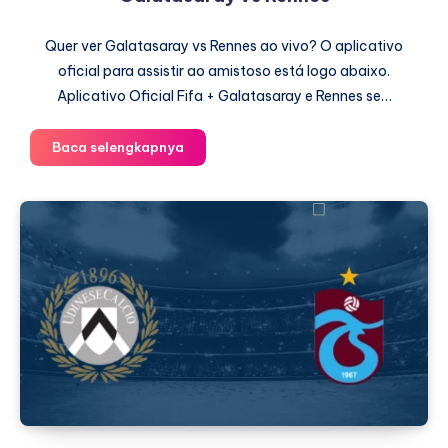
Quer ver Galatasaray vs Rennes ao vivo? O aplicativo
oficial para assistir ao amistoso está logo abaixo.
Aplicativo Oficial Fifa + Galatasaray e Rennes se…
Galatasaray
Baca selengkapnya
vs
Rennes