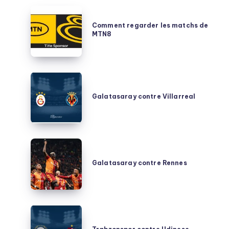
Comment
regarder
Comment regarder les matchs de
MTN8
les
matchs
de
MTN8
Galatasaray
contre
Galatasaray contre Villarreal
Villarreal
Galatasaray
contre
Galatasaray contre Rennes
Rennes
Trabzonspor
contre