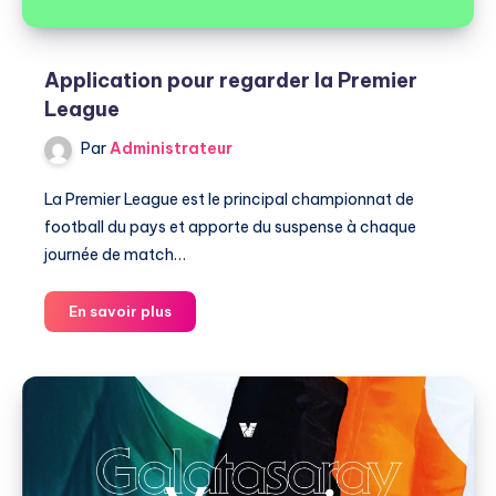
Application pour regarder la Premier
League
Par
Administrateur
La Premier League est le principal championnat de
football du pays et apporte du suspense à chaque
journée de match…
Application
En savoir plus
pour
regarder
la
Premier
League