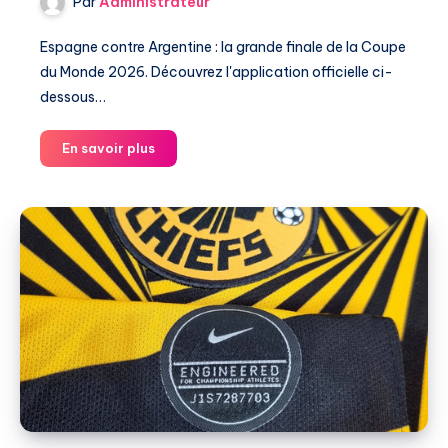
Par
Administrateur
Espagne contre Argentine : la grande finale de la Coupe
du Monde 2026. Découvrez l'application officielle ci-
dessous…
Finale
En savoir plus
de
la
Coupe
du
Monde
2026
:
Espagne
contre
Argentine