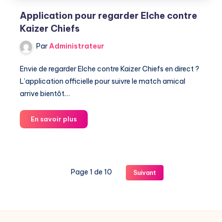
Application pour regarder Elche contre
Kaizer Chiefs
Par
Administrateur
Envie de regarder Elche contre Kaizer Chiefs en direct ?
L’application officielle pour suivre le match amical
arrive bientôt…
Application
En savoir plus
pour
regarder
Elche
contre
Page 1 de 10
Suivant
Kaizer
Chiefs