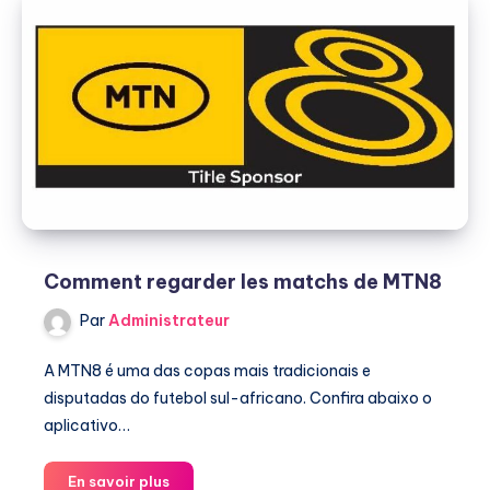
Comment regarder les matchs de MTN8
Par
Administrateur
A MTN8 é uma das copas mais tradicionais e
disputadas do futebol sul-africano. Confira abaixo o
aplicativo…
Comment
En savoir plus