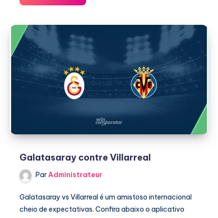
regarder
les
matchs
de
MTN8
Galatasaray contre Villarreal
Par
Administrateur
Galatasaray vs Villarreal é um amistoso internacional
cheio de expectativas. Confira abaixo o aplicativo