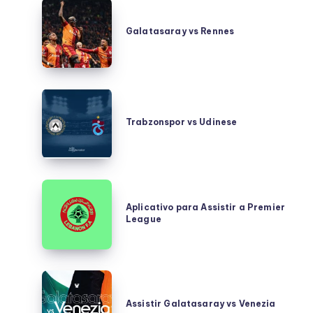
Galatasaray
vs
Galatasaray vs Rennes
Rennes
Trabzonspor
vs
Trabzonspor vs Udinese
Udinese
Aplicativo
para
Aplicativo para Assistir a Premier
League
Assistir
a
Premier
League
Assistir
Galatasaray
Assistir Galatasaray vs Venezia