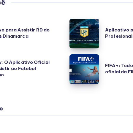
cê
Aplicativo
vo para Assistir RD do
Aplicativo p
para
s Dinamarca
Profesional
assistir
a
Liga
FIFA+:
: O Aplicativo Oficial
Profesional
FIFA+: Tudo
Tudo
istir ao Futebol
oficial da F
de
no
sobre
Fútbol
o
aplicativo
oficial
o
da
FIFA