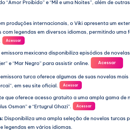
ndo “Amor Proibido” e “Mil e uma Noites”, além de outras 
m produções internacionais, o Viki apresenta um exte
s com legendas em diversos idiomas, permitindo uma f
.
Acessar
 emissora mexicana disponibiliza episódios de novela
er” e “Mar Negro” para assistir online.
Acessar
emissora turca oferece algumas de suas novelas mais
rcai”, em seu site oficial.
Acessar
te que oferece acesso gratuito a uma ampla gama de n
ulus Osman” e “Ertugrul Ghazi”.
Acessar
s:
Disponibiliza uma ampla seleção de novelas turcas p
 legendas em vários idiomas.