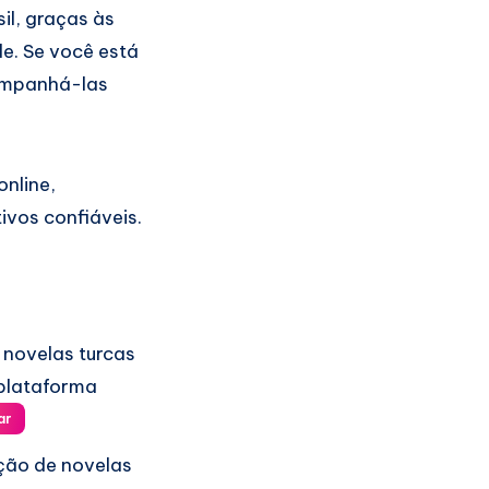
il, graças às
de. Se você está
companhá-las
online,
ivos confiáveis.
 novelas turcas
 plataforma
ar
ção de novelas