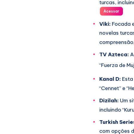
turcas, inclui
Acessar
Viki:
Focada e
novelas turca
compreensão
TV Azteca:
A
“Fuerza de Muj
Kanal D:
Esta 
“Cennet” e “He
Dizilah:
Um si
incluindo “Kur
Turkish Serie
com opções de