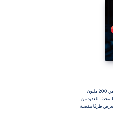
يعد Sygic GPS خيارًا شائعًا بين تطبيقات التنقل دون اتصال بالإنترنت، حيث يستخدمه أكثر من 200 مليون
نًا، ويتميز بتقديم خرائط محدثة للعديد من
 يعرض طرقًا مفصلة