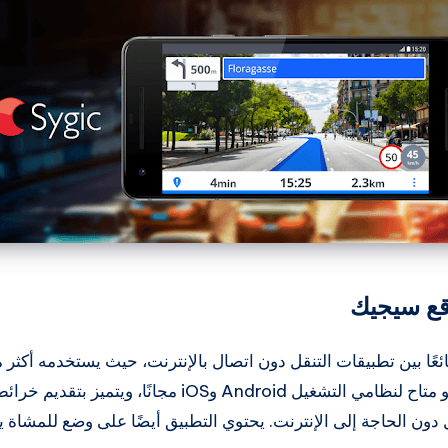
قع سيجيك
مستخدم حول العالم. وهو متاح لنظامي التشغيل Android وiOS مجا
ل دون الحاجة إلى الإنترنت. يحتوي التطبيق أيضًا على وضع للمشاة