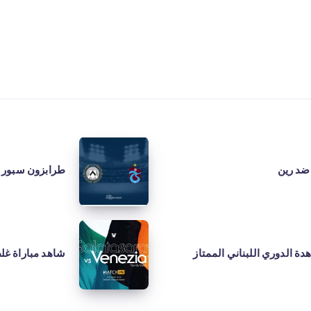
طرابزون
سبور
ضد رين
طرابزون سبور ض
ضد
أودينيزي
شاهد
مباراة
ة الدوري اللبناني الممتاز
شاهد مباراة غل
غلطة
سراي
ضد