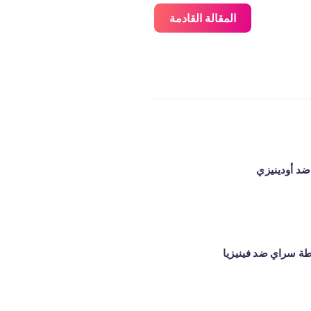
المقالة القادمة
د أودينيزي
طة سراي ضد فينيزيا