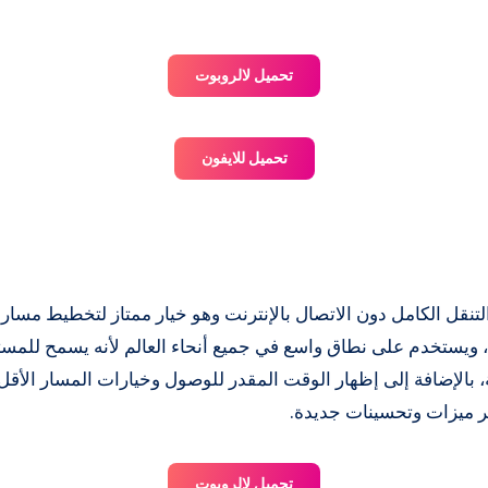
تحميل لالروبوت
تحميل للايفون
Ma إمكانية التنقل الكامل دون الاتصال بالإنترنت وهو خيار ممتاز لتخطيط 
التشغيل Android وiOS، ويستخدم على نطاق واسع في جميع أنحاء العالم لأنه يسمح 
الإضافة إلى إظهار الوقت المقدر للوصول وخيارات المسار الأقل ا
فر ميزات وتحسينات جديدة.
تحميل لالروبوت