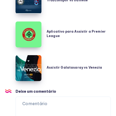
Trabzonspor vs Udinese
Udinese
Aplicativo
para
Aplicativo para Assistir a Premier
League
Assistir
a
Premier
League
Assistir
Galatasaray
Assistir Galatasaray vs Venezia
vs
Venezia
Deixe um comentário