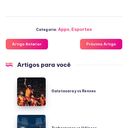
Apps
,
Esportes
Categoria:
Artigo Anterior
Próximo Artigo
Artigos para você
Galatasaray
vs
Galatasaray vs Rennes
Rennes
Trabzonspor
vs