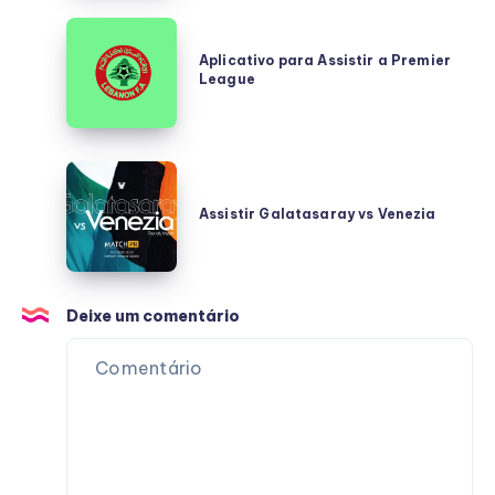
Aplicativo
para
Aplicativo para Assistir a Premier
League
Assistir
a
Premier
League
Assistir
Galatasaray
Assistir Galatasaray vs Venezia
vs
Venezia
Deixe um comentário