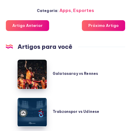
Apps
,
Esportes
Categoria:
Artigo Anterior
Próximo Artigo
Artigos para você
Galatasaray
vs
Galatasaray vs Rennes
Rennes
Trabzonspor
vs
Trabzonspor vs Udinese
Udinese