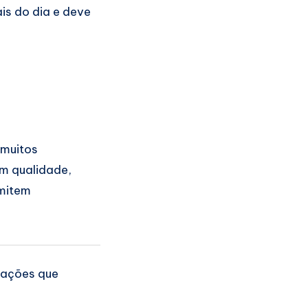
is do dia e deve
 muitos
om qualidade,
rmitem
cações que