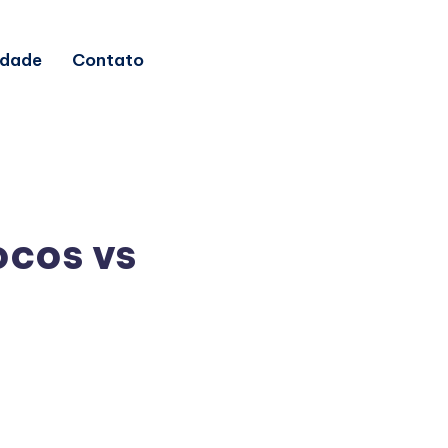
idade
Contato
ocos vs