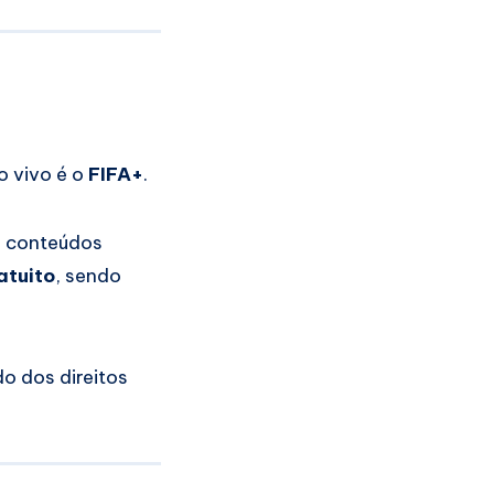
o vivo é o
FIFA+
.
o, conteúdos
atuito
, sendo
o dos direitos