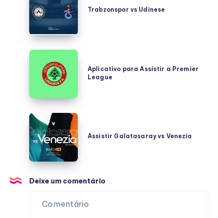
vs
Trabzonspor vs Udinese
Udinese
Aplicativo
para
Aplicativo para Assistir a Premier
League
Assistir
a
Premier
League
Assistir
Galatasaray
Assistir Galatasaray vs Venezia
vs
Venezia
Deixe um comentário