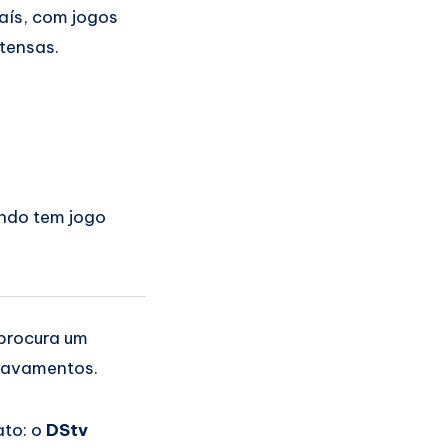
ís, com jogos
tensas.
ndo tem jogo
 procura um
travamentos.
ato: o
DStv