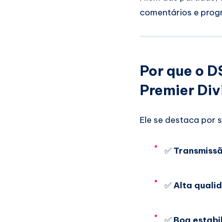
comentários e prog
Por que o D
Premier Div
Ele se destaca por 
✅
Transmissã
✅
Alta quali
✅
Boa estabi