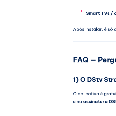
Smart TVs / o
Após instalar, é só a
FAQ — Perg
1) O DStv Str
O aplicativo é gratu
uma
assinatura DS