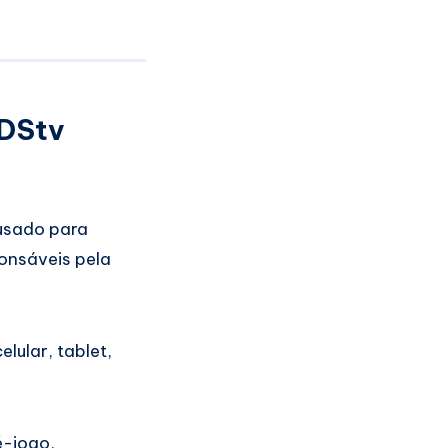
 DStv
 usado para
ponsáveis pela
lular, tablet,
é-jogo,