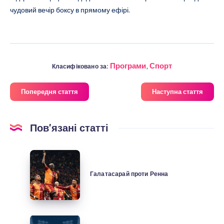
чудовий вечір боксу в прямому ефірі.
Програми
,
Спорт
Класифіковано за:
Попередня стаття
Наступна стаття
Пов'язані статті
Галатасарай
проти
Галатасарай проти Ренна
Ренна
Трабзонспор