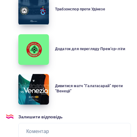
проти
Трабзонспор проти Удінезе
Удінезе
Додаток
для
Додаток для перегляду Прем'єр-ліги
перегляду
Прем'єр-
ліги
Дивитися
матч
Дивитися матч "Галатасарай" проти
"Венеції"
"Галатасарай"
проти
"Венеції"
Залишити відповідь