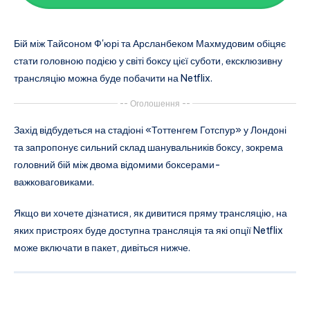
Бій між Тайсоном Ф'юрі та Арсланбеком Махмудовим обіцяє
стати головною подією у світі боксу цієї суботи, ексклюзивну
трансляцію можна буде побачити на Netflix.
-- Оголошення --
Захід відбудеться на стадіоні «Тоттенгем Готспур» у Лондоні
та запропонує сильний склад шанувальників боксу, зокрема
головний бій між двома відомими боксерами-
важковаговиками.
Якщо ви хочете дізнатися, як дивитися пряму трансляцію, на
яких пристроях буде доступна трансляція та які опції Netflix
може включати в пакет, дивіться нижче.