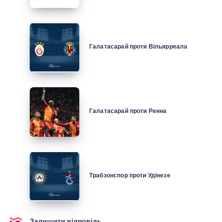
MTN8
Галатасарай
проти
Галатасарай проти Вільярреала
Вільярреала
Галатасарай
проти
Галатасарай проти Ренна
Ренна
Трабзонспор
проти
Трабзонспор проти Удінезе
Удінезе
Залишити відповідь