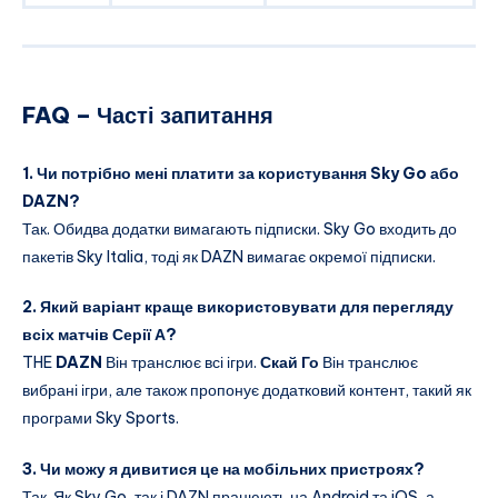
FAQ – Часті запитання
1. Чи потрібно мені платити за користування Sky Go або
DAZN?
Так. Обидва додатки вимагають підписки. Sky Go входить до
пакетів Sky Italia, тоді як DAZN вимагає окремої підписки.
2. Який варіант краще використовувати для перегляду
всіх матчів Серії А?
THE
DAZN
Він транслює всі ігри.
Скай Го
Він транслює
вибрані ігри, але також пропонує додатковий контент, такий як
програми Sky Sports.
3. Чи можу я дивитися це на мобільних пристроях?
Так. Як Sky Go, так і DAZN працюють на Android та iOS, а