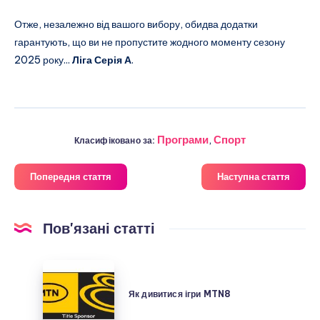
Отже, незалежно від вашого вибору, обидва додатки
гарантують, що ви не пропустите жодного моменту сезону
2025 року...
Ліга Серія А
.
Програми
,
Спорт
Класифіковано за:
Попередня стаття
Наступна стаття
Пов'язані статті
Як
дивитися
Як дивитися ігри MTN8
ігри