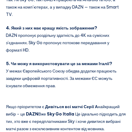
також на комп’ютерах, а у випадку DAZN — також на Smart
TV.
4. Який з них має кращу якість зображення?
DAZN пропонує роздільну здатність до 4K на сумісних
з’єднаннях. Sky Go пропонує потокове передавання у
форматі HD.
5. Чи можу я використовувати це за межами Італії?
У межах Європейського Союзу обидва додатки працюють
завдяки цифровій портативності. За межами ЄС можуть
існувати обмеження прав.
Якщо пріоритетом є
Дивіться всі матчі Серії А
найкращий
вибір - це
DAZN
Вже
Sky Go Italia
Це ідеально підходить для
тих, хто вже є передплатниками Sky і хоче дивитися вибрані
матчі разом з ексклюзивним контентом від мовника.