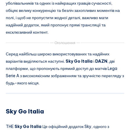
уболівальників та одних із найкращих гравців сучасності,
обіцяє велику конкуренцію та безліч захопливих моментів на
полі, і щоб не пропустити жодної деталі, важливо мати
надійний додаток, який пропонує прямі трансляції та
ексклюзивний контент.
-- Оголошення --
Серед найбільш широко використовуваних та надійних
варіантів виділяються наступні.
Sky Go Italia
і
DAZN
, дві
платформи, що пропонують прямий доступ до матчів Lega
Serie A з високоякісним зображенням та зручністю перегляду з
будь-якого місця.
Sky Go Italia
THE
Sky Go Italia
Це офіційний додаток Sky, одного з