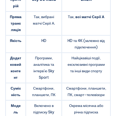
рій
Пряма
Так, вибрані
Так,
всі матчі Серії А
транс
матчі Серії А.
ляція
Якість
HD
HD та 4K (залежно від
підключення)
Додат
Програми,
Найцікавіші події,
ковий
аналітика та
ексклюзивні програми
конте
інтерв'ю Sky
та інші види спорту
нт
Sport
Суміс
Смартфони,
Смартфони, планшети,
ність
планшети, ПК
ПК, смарт-телевізори
Моде
Включено в
Окрема місячна або
ль
підписку Sky
річна підписка