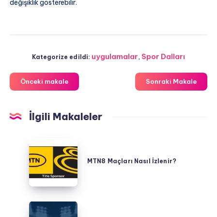
değişiklik gösterebilir.
uygulamalar
,
Spor Dalları
Kategorize edildi:
Önceki makale
Sonraki Makale
İlgili Makaleler
MTN8
Maçları
MTN8 Maçları Nasıl İzlenir?
Nasıl
İzlenir?
Galatasaray