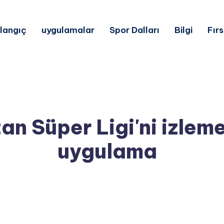
langıç
uygulamalar
Spor Dalları
Bilgi
Fır
tan Süper Ligi'ni izleme
uygulama