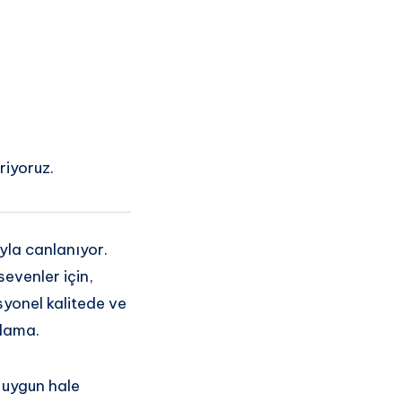
riyoruz.
ıyla canlanıyor.
 sevenler için,
syonel kalitede ve
ulama.
 uygun hale