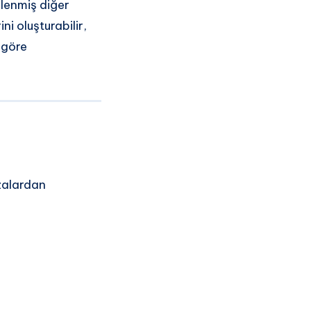
nlenmiş diğer
ini oluşturabilir,
a göre
azalardan