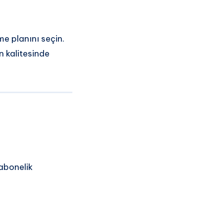
me planını seçin.
n kalitesinde
 abonelik