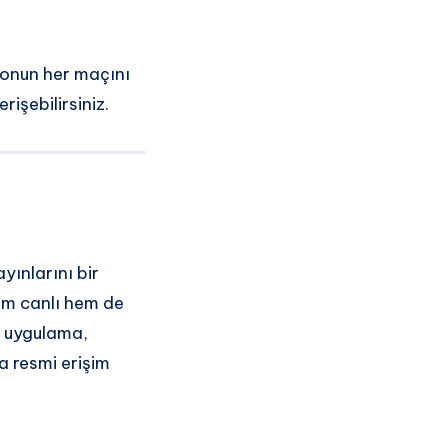
zonun her maçını
rişebilirsiniz.
yınlarını bir
hem canlı hem de
n uygulama,
a resmi erişim