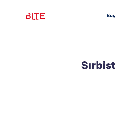
Baş
Sırbis