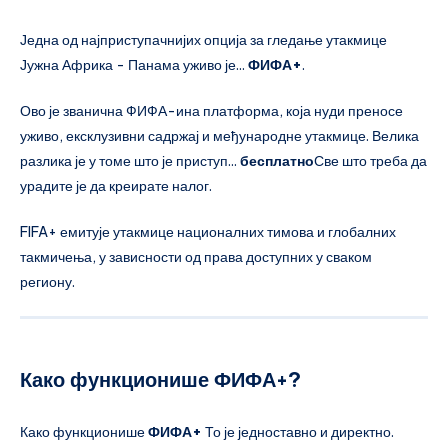
Једна од најприступачнијих опција за гледање утакмице
Јужна Африка - Панама уживо је...
ФИФА+
.
Ово је званична ФИФА-ина платформа, која нуди преносе
уживо, ексклузивни садржај и међународне утакмице. Велика
разлика је у томе што је приступ...
бесплатно
Све што треба да
урадите је да креирате налог.
FIFA+ емитује утакмице националних тимова и глобалних
такмичења, у зависности од права доступних у сваком
региону.
Како функционише ФИФА+?
Како функционише
ФИФА+
То је једноставно и директно.