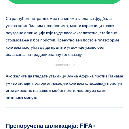
Са растућом потражњом за начинима гледања фудбала
уживо на мобилним телефонима, многи корисници траже
поуздане апликације које нуде висококвалитетно, стабилно
стримовање и брз приступ. Тренутно већ постоје платформе
које вам омогућавају да пратите утакмице уживо без
ослањања на традиционалну телевизију.
-- Обавештење --
Ако желите да гледате утакмицу Јужна Африка против Панаме
уживо онлајн, постоје апликације које вам олакшавају приступ
игри директно на вашем мобилном телефону за само
неколико минута.
Препоручена апликација: FIFA+