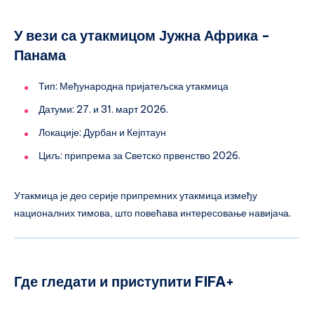
У вези са утакмицом Јужна Африка -
Панама
Тип: Међународна пријатељска утакмица
Датуми: 27. и 31. март 2026.
Локације: Дурбан и Кејптаун
Циљ: припрема за Светско првенство 2026.
Утакмица је део серије припремних утакмица између
националних тимова, што повећава интересовање навијача.
Где гледати и приступити FIFA+