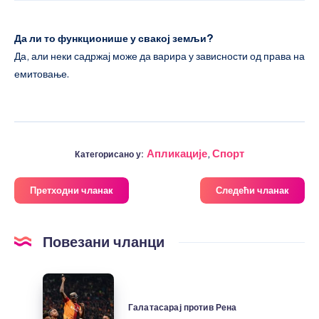
Да ли то функционише у свакој земљи?
Да, али неки садржај може да варира у зависности од права на
емитовање.
Апликације
,
Спорт
Категорисано у:
Претходни чланак
Следећи чланак
Повезани чланци
Галатасарај
против
Галатасарај против Рена
Рена