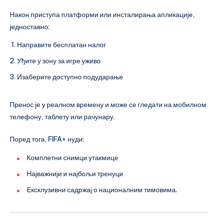
Након приступа платформи или инсталирања апликације,
једноставно:
Направите бесплатан налог
Уђите у зону за игре уживо
Изаберите доступно подударање
Пренос је у реалном времену и може се гледати на мобилном
телефону, таблету или рачунару.
Поред тога, FIFA+ нуди:
Комплетни снимци утакмице
Најважнији и најбољи тренуци
Ексклузивни садржај о националним тимовима.