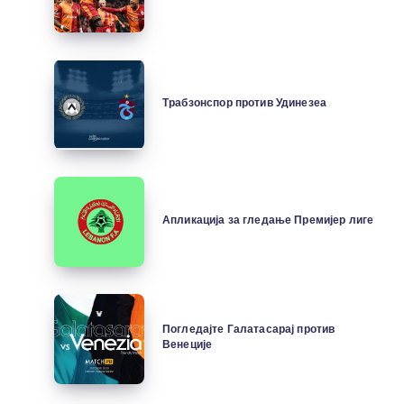
Трабзонспор
против
Трабзонспор против Удинезеа
Удинезеа
Апликација
за
Апликација за гледање Премијер лиге
гледање
Премијер
лиге
Погледајте
Галатасарај
Погледајте Галатасарај против
Венеције
против
Венеције