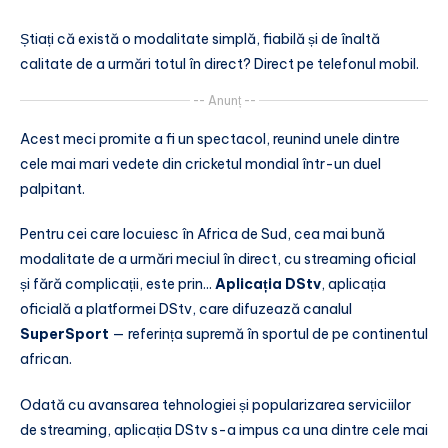
Știați că există o modalitate simplă, fiabilă și de înaltă
calitate de a urmări totul în direct? Direct pe telefonul mobil.
-- Anunț --
Acest meci promite a fi un spectacol, reunind unele dintre
cele mai mari vedete din cricketul mondial într-un duel
palpitant.
Pentru cei care locuiesc în Africa de Sud, cea mai bună
modalitate de a urmări meciul în direct, cu streaming oficial
și fără complicații, este prin...
Aplicația DStv
, aplicația
oficială a platformei DStv, care difuzează canalul
SuperSport
— referința supremă în sportul de pe continentul
african.
Odată cu avansarea tehnologiei și popularizarea serviciilor
de streaming, aplicația DStv s-a impus ca una dintre cele mai