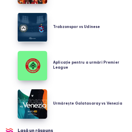
Trabzonspor
vs
Trabzonspor vs Udinese
Udinese
Aplicație
pentru
Aplicație pentru a urmări Premier
League
a
urmări
Premier
League
Urmărește
Galatasaray
Urmărește Galatasaray vs Venezia
vs
Venezia
Lasă un răspuns