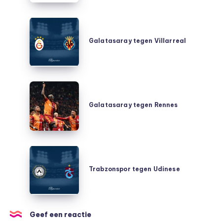
kunt
bekijken
Galatasaray
tegen
Galatasaray tegen Villarreal
Villarreal
Galatasaray
tegen
Galatasaray tegen Rennes
Rennes
Trabzonspor
tegen
Trabzonspor tegen Udinese
Udinese
Geef een reactie