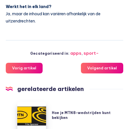
Werkt het in elk land?
Ja, maar de inhoud kan variëren afhankelijk van de
uitzendrechten.
apps
,
sport-
Gecategoriseerd in:
Vorig artikel
Volgend artikel
gerelateerde artikelen
Hoe
je
Hoe je MTN8-wedstrijden kunt
bekijken
MTN8-
wedstrijden