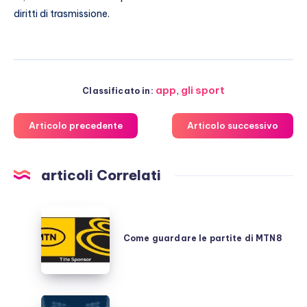
diritti di trasmissione.
app
,
gli sport
Classificato in:
Articolo precedente
Articolo successivo
articoli Correlati
Come
guardare
Come guardare le partite di MTN8
le
partite
di
MTN8
Galatasaray