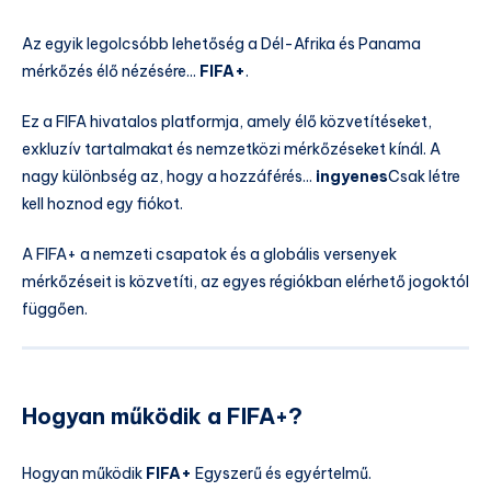
Az egyik legolcsóbb lehetőség a Dél-Afrika és Panama
mérkőzés élő nézésére...
FIFA+
.
Ez a FIFA hivatalos platformja, amely élő közvetítéseket,
exkluzív tartalmakat és nemzetközi mérkőzéseket kínál. A
nagy különbség az, hogy a hozzáférés...
ingyenes
Csak létre
kell hoznod egy fiókot.
A FIFA+ a nemzeti csapatok és a globális versenyek
mérkőzéseit is közvetíti, az egyes régiókban elérhető jogoktól
függően.
Hogyan működik a FIFA+?
Hogyan működik
FIFA+
Egyszerű és egyértelmű.