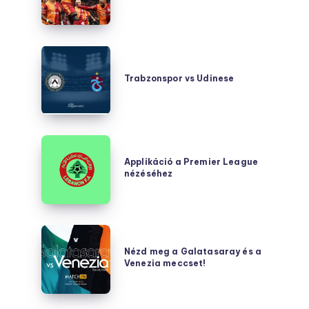
Trabzonspor
vs
Trabzonspor vs Udinese
Udinese
Applikáció
a
Applikáció a Premier League
nézéséhez
Premier
League
nézéséhez
Nézd
meg
Nézd meg a Galatasaray és a
Venezia meccset!
a
Galatasaray
és