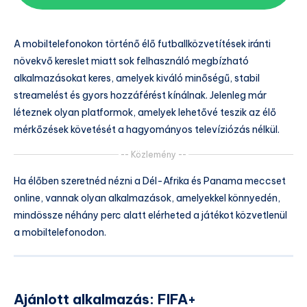
A mobiltelefonokon történő élő futballközvetítések iránti
növekvő kereslet miatt sok felhasználó megbízható
alkalmazásokat keres, amelyek kiváló minőségű, stabil
streamelést és gyors hozzáférést kínálnak. Jelenleg már
léteznek olyan platformok, amelyek lehetővé teszik az élő
mérkőzések követését a hagyományos televíziózás nélkül.
-- Közlemény --
Ha élőben szeretnéd nézni a Dél-Afrika és Panama meccset
online, vannak olyan alkalmazások, amelyekkel könnyedén,
mindössze néhány perc alatt elérheted a játékot közvetlenül
a mobiltelefonodon.
Ajánlott alkalmazás: FIFA+