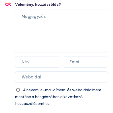
a
Vélemény, hozzászólás?
Venezia
meccset!
A nevem, e-mail címem, és weboldalcímem
mentése a böngészőben a következő
hozzászólásomhoz.