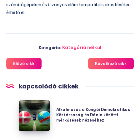
számítógépeken és bizonyos előre kompatibilis okostévéken
érhető el.
Kategória nélkül
Kategória:
Előző cikk
Következő cikk
kapcsolódó cikkek
Alkalmazás
Alkalmazás a Kongói Demokratikus
a
Köztársaság és Dánia közötti
Kongói
mérkőzések nézéséhez
Demokratikus
Köztársaság