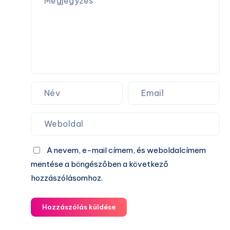
kártyával
A nevem, e-mail címem, és weboldalcímem
mentése a böngészőben a következő
hozzászólásomhoz.
Hozzászólás küldése