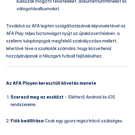
kulisszák mögötti felvételeket, dokumentumfilmeket és
válogatásalbumokat.
Továbbá az AFA legitim szolgáltatásának képviseletével az
AFA Play teljes biztonságot nyújt az újraközvetítésben, a
szellemi tulajdonjogok megfelelő szabályozása mellett,
lehetővé téve a szurkolók számára, hogy közvetlenül
hozzájáruljanak a félszigeti futball fejlődéséhez.
Az AFA Playen keresztüli követés menete
Szerezd meg az eszközt
– Elérhető Android és iOS
rendszerekre.
Fiók beállítása
Csak egy gyors regisztráció szükséges.