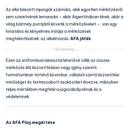
Az elkötelezett rajongók számára, akik egyetlen mérkőzésről
sem szeretnének lemaradni – akár Argentínában élnek, akár a
világ bármely pontjáról követik a mérkőzéseket –, van egy
hivatalos és kényelmes módja a mérkőzések
megtekintésének: az alkalmazás.
AFA játék
.
-- Közlemény --
Ezen az erőforráson keresztül lehetővé válik az összes
mérkőzés élő közvetítésben vagy igény szerinti
formátumban történő követése, vállalati szintű közvetítési
minőséget és testreszabott eszközöket élvezve, miközben
teljes mértékben megfelel a jogszabályoknak és a
védelemnek.
Az AFA Play megértése