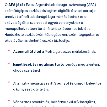
O
AFA játék
Ez az Argentin Labdarúgó-szövetség (AFA)
számítógépes eszköze és legitim digitális átviteli portálja,
amelyet a Profi Labdarúgó Liga mérkőzéseinek és a
szövetség által szervezett egyéb versenyeknek a
monopolhelyzetben történő terjesztésére hoztak létre.
Hordozható eszközökön, táblagépeken, számítógépeken és
okostévéken is elérhető eszköz biztosítja:
Azonnali átvitel
a Profi Liga összes mérkőzésének.
Ismétlések és rugalmas tartalom
úgy megtekinteni,
ahogy szeretnéd.
Alternatív megjegyzés itt
Spanyol és angol
, beleértve
a környezeti átvitelt is.
Változatos produkciók, beleértve exkluzív interjúkat,