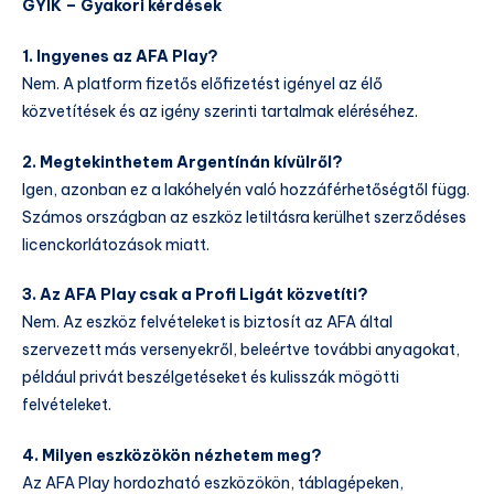
GYIK – Gyakori kérdések
1. Ingyenes az AFA Play?
Nem. A platform fizetős előfizetést igényel az élő
közvetítések és az igény szerinti tartalmak eléréséhez.
2. Megtekinthetem Argentínán kívülről?
Igen, azonban ez a lakóhelyén való hozzáférhetőségtől függ.
Számos országban az eszköz letiltásra kerülhet szerződéses
licenckorlátozások miatt.
3. Az AFA Play csak a Profi Ligát közvetíti?
Nem. Az eszköz felvételeket is biztosít az AFA által
szervezett más versenyekről, beleértve további anyagokat,
például privát beszélgetéseket és kulisszák mögötti
felvételeket.
4. Milyen eszközökön nézhetem meg?
Az AFA Play hordozható eszközökön, táblagépeken,