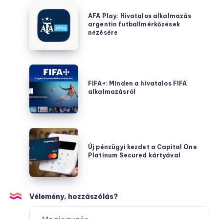
és
AFA
Dánia
AFA Play: Hivatalos alkalmazás
Play:
argentin futballmérkőzések
közötti
Hivatalos
nézésére
mérkőzések
alkalmazás
nézéséhez
argentin
futballmérkőzések
FIFA+:
nézésére
Minden
FIFA+: Minden a hivatalos FIFA
alkalmazásról
a
hivatalos
FIFA
alkalmazásról
Új
pénzügyi
Új pénzügyi kezdet a Capital One
Platinum Secured kártyával
kezdet
a
Capital
One
Vélemény, hozzászólás?
Platinum
Secured