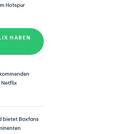
m Hotspur
LIX HABEN
m kommenden
Netflix
d bietet Boxfans
minenten