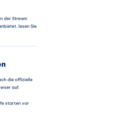
en der Stream
nbietet, lesen Sie
en
h die offizielle
owser auf.
fe starten vor