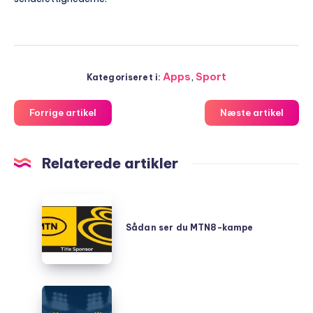
Apps
,
Sport
Kategoriseret i:
Forrige artikel
Næste artikel
Relaterede artikler
Sådan
ser
Sådan ser du MTN8-kampe
du
MTN8-
kampe
Galatasaray
mod