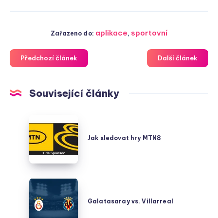
aplikace
,
sportovní
Zařazeno do:
Předchozí článek
Další článek
Související články
Jak
sledovat
Jak sledovat hry MTN8
hry
MTN8
Galatasaray
vs.
Galatasaray vs. Villarreal
Villarreal