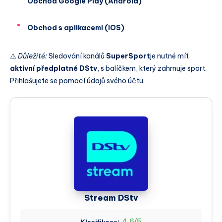
Obchod Google Play (Android)
Obchod s aplikacemi (iOS)
⚠️
Důležité:
Sledování kanálů
SuperSport
je nutné mít
aktivní předplatné DStv
, s balíčkem, který zahrnuje sport.
Přihlašujete se pomocí údajů svého účtu.
Stream DStv
4,6/5
Klasifikace: