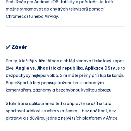
Prohlížeče pro Android, iOS, tablety a počítače. Je také
možné streamovat do chytrých televizorů pomocí
Chromecastu nebo AirPlay.
✅ Závěr
Pro ty, kteří žijí v Jižní Africe a chtějí sledovat kriketový zápas
živě.
Anglie vs. Jihoafrická republika
,
Aplikace DStv
Je to
bezpochyby nejlepší volba. S ní máte přímý přístup ke kanálu
SuperSport, který popisuje každou hru s odborným
komentářem, záznamy a bezchybnou kvalitou obrazu.
Stáhněte si aplikaci hned teď a připravte se užít si tuto
sportovní událost se vším vzrušením – bez načítání, bez
pirátství a s důvěrou jedné z největších platforem v Africe.