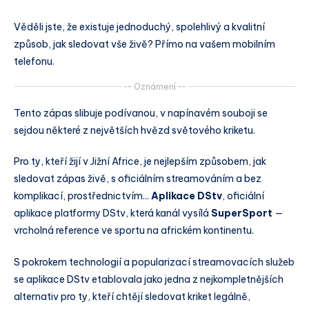
Věděli jste, že existuje jednoduchý, spolehlivý a kvalitní
způsob, jak sledovat vše živě? Přímo na vašem mobilním
telefonu.
-- Oznámení --
Tento zápas slibuje podívanou, v napínavém souboji se
sejdou některé z největších hvězd světového kriketu.
Pro ty, kteří žijí v Jižní Africe, je nejlepším způsobem, jak
sledovat zápas živě, s oficiálním streamováním a bez
komplikací, prostřednictvím...
Aplikace DStv
, oficiální
aplikace platformy DStv, která kanál vysílá
SuperSport
—
vrcholná reference ve sportu na africkém kontinentu.
S pokrokem technologií a popularizací streamovacích služeb
se aplikace DStv etablovala jako jedna z nejkompletnějších
alternativ pro ty, kteří chtějí sledovat kriket legálně,