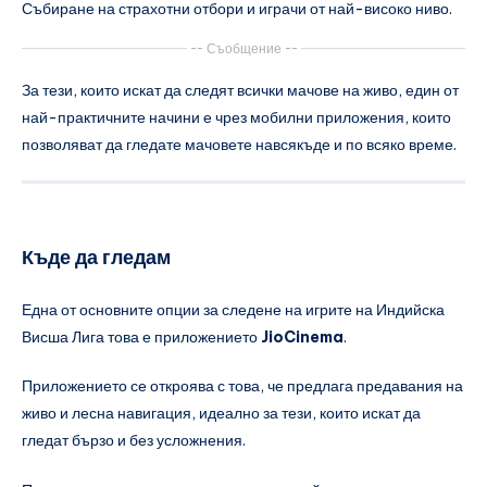
Събиране на страхотни отбори и играчи от най-високо ниво.
-- Съобщение --
За тези, които искат да следят всички мачове на живо, един от
най-практичните начини е чрез мобилни приложения, които
позволяват да гледате мачовете навсякъде и по всяко време.
Къде да гледам
Една от основните опции за следене на игрите на
Индийска
Висша Лига
това е приложението
JioCinema
.
Приложението се откроява с това, че предлага предавания на
живо и лесна навигация, идеално за тези, които искат да
гледат бързо и без усложнения.