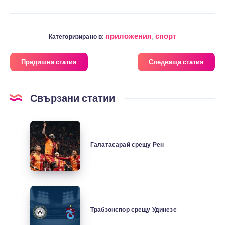
приложения
,
спорт
Категоризирано в:
Предишна статия
Следваща статия
Свързани статии
Галатасарай
срещу
Галатасарай срещу Рен
Рен
Трабзонспор
срещу
Трабзонспор срещу Удинезе
Удинезе