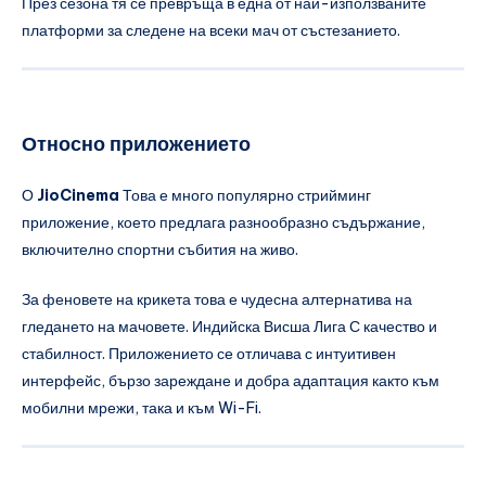
През сезона тя се превръща в една от най-използваните
платформи за следене на всеки мач от състезанието.
Относно приложението
О
JioCinema
Това е много популярно стрийминг
приложение, което предлага разнообразно съдържание,
включително спортни събития на живо.
За феновете на крикета това е чудесна алтернатива на
гледането на мачовете.
Индийска Висша Лига
С качество и
стабилност. Приложението се отличава с интуитивен
интерфейс, бързо зареждане и добра адаптация както към
мобилни мрежи, така и към Wi-Fi.