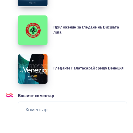
Приложение
за
Приложение за гледане на Висшата
лига
гледане
на
Висшата
лига
Гледайте
Галатасарай
Гледайте Галатасарай срещу Венеция
срещу
Венеция
Вашият коментар