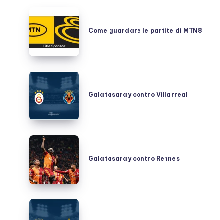
Come
guardare
Come guardare le partite di MTN8
le
partite
di
MTN8
Galatasaray
contro
Galatasaray contro Villarreal
Villarreal
Galatasaray
contro
Galatasaray contro Rennes
Rennes
Trabzonspor
contro