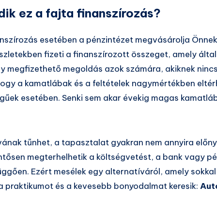
k ez a fajta finanszírozás?
nanszírozás esetében a pénzintézet megvásárolja Önnek 
zletekben fizeti a finanszírozott összeget, amely ált
gy megfizethető megoldás azok számára, akiknek nincs
 hogy a kamatlábak és a feltételek nagymértékben elté
égűek esetében. Senki sem akar évekig magas kamatlába
vának tűnhet, a tapasztalat gyakran nem annyira előny
entősen megterhelhetik a költségvetést, a bank vagy pé
 függően. Ezért mesélek egy alternatíváról, amely sokka
a praktikumot és a kevesebb bonyodalmat keresik:
Aut