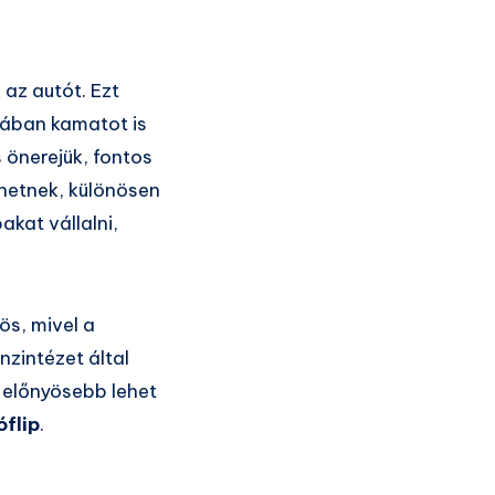
az autót. Ezt
alában kamatot is
 önerejük, fontos
rhetnek, különösen
kat vállalni,
ös, mivel a
nzintézet által
l előnyösebb lehet
óflip
.