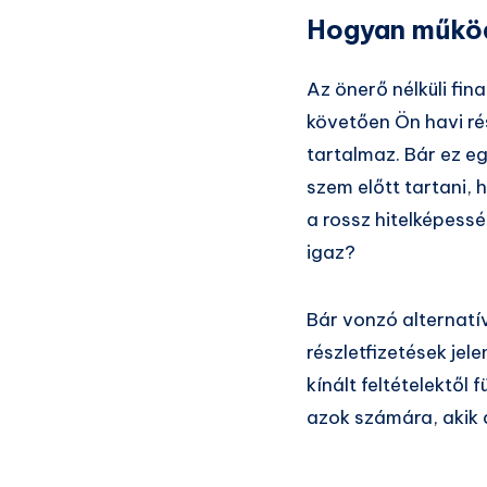
Hogyan működi
Az önerő nélküli fi
követően Ön havi rés
tartalmaz. Bár ez e
szem előtt tartani,
a rossz hitelképess
igaz?
Bár vonzó alternatí
részletfizetések jel
kínált feltételektől
azok számára, akik 