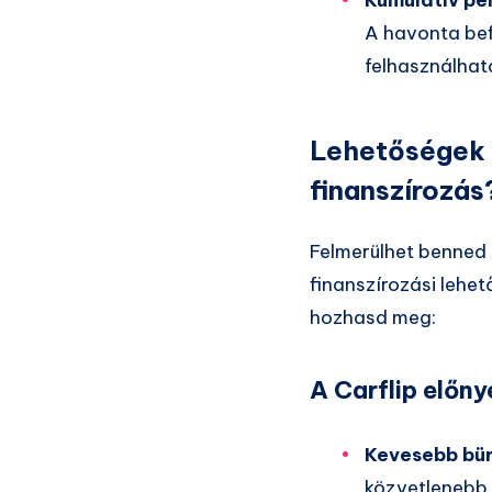
A havonta bef
felhasználható
Lehetőségek 
finanszírozás
Felmerülhet benned 
finanszírozási lehe
hozhasd meg:
A Carflip előny
Kevesebb bü
közvetlenebb,