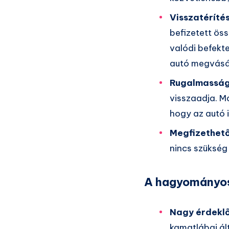
Visszatéríté
befizetett öss
valódi befekt
autó megvásá
Rugalmassá
visszaadja. Má
hogy az autó 
Megfizethet
nincs szükség 
A hagyományos 
Nagy érdekl
kamatlábai ál