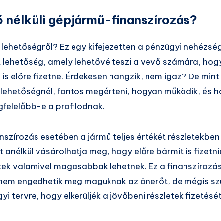
ő nélküli gépjármű-finanszírozás?
a lehetőségről? Ez egy kifejezetten a pénzügyi nehézsé
 lehetőség, amely lehetővé teszi a vevő számára, hog
 is előre fizetne. Érdekesen hangzik, nem igaz? De min
 lehetőségnél, fontos megérteni, hogyan működik, és h
gfelelőbb-e a profilodnak.
nszírozás esetében a jármű teljes értékét részletekben f
t anélkül vásárolhatja meg, hogy előre bármit is fizetni
tek valamivel magasabbak lehetnek. Ez a finanszírozási
 nem engedhetik meg maguknak az önerőt, de mégis sz
gyi tervre, hogy elkerüljék a jövőbeni részletek fizetését