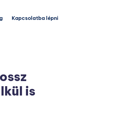
g
Kapcsolatba lépni
rossz
kül is