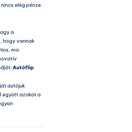
 nincs elég pénze
vagy a
m, hogy vannak
 Nos, ma
novatív
ódját:
Autóflip
.
ját autójuk
l együtt azokat a
hogyan