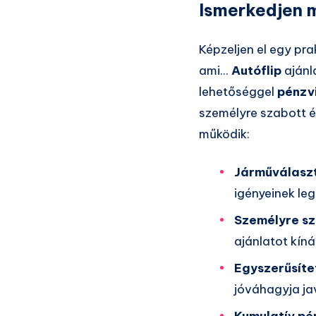
Ismerkedjen m
Képzeljen el egy pr
ami...
Autóflip
ajánl
lehetőséggel
pénzv
személyre szabott és
működik:
Járműválasz
igényeinek le
Személyre sz
ajánlatot kínál
Egyszerűsíte
jóváhagyja ja
Kumulatív pé