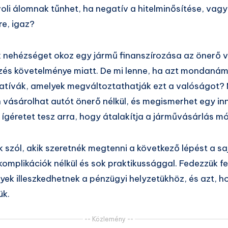
oli álomnak tűnhet, ha negatív a hitelminősítése, vagy
re, igaz?
 nehézséget okoz egy jármű finanszírozása az önerő 
zés követelménye miatt. De mi lenne, ha azt mondaná
atívák, amelyek megváltoztathatják ezt a valóságot?
n vásárolhat autót önerő nélkül, és megismerhet egy in
 ígéretet tesz arra, hogy átalakítja a járművásárlás m
 szól, akik szeretnék megtenni a következő lépést a sa
omplikációk nélkül és sok praktikussággal. Fedezzük fe
yek illeszkedhetnek a pénzügyi helyzetükhöz, és azt, 
ük.
-- Közlemény --