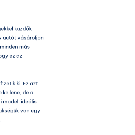
gekkel küzdők
y autót vásároljon
t minden más
ogy ez az
izetik ki. Ez azt
e kellene, de a
 modell ideális
ükségük van egy
.