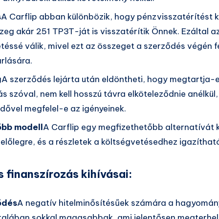
s
A Carflip abban különbözik, hogy pénzvisszatérítést kí
zeg akár 251 TP3T-ját is visszatérítik Önnek. Ezáltal a
etéssé válik, mivel ezt az összeget a szerződés végén f
rlására.
g
A szerződés lejárta után eldöntheti, hogy megtartja-
s szóval, nem kell hosszú távra elköteleződnie anélkül
idővel megfelel-e az igényeinek.
őbb modell
A Carflip egy megfizethetőbb alternatívát 
előlegre, és a részletek a költségvetésedhez igazíthat
finanszírozás kihívásai:
ődés
A negatív hitelminősítésűek számára a hagyomán
talában sokkal magasabbak, ami jelentősen megterhel