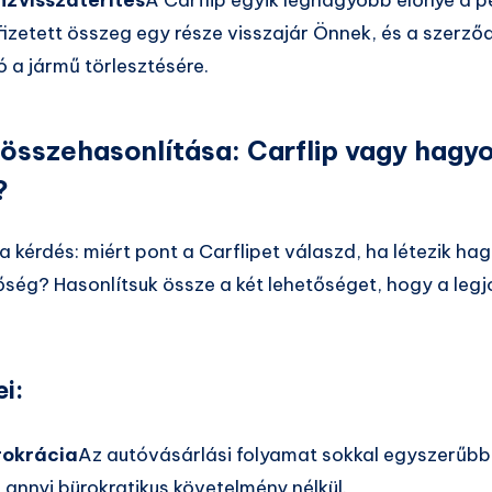
izetett összeg egy része visszajár Önnek, és a szerz
 a jármű törlesztésére.
összehasonlítása: Carflip vagy hag
?
a kérdés: miért pont a Carflipet válaszd, ha létezik h
tőség? Hasonlítsuk össze a két lehetőséget, hogy a leg
ei:
rokrácia
Az autóvásárlási folyamat sokkal egyszerűbb
 annyi bürokratikus követelmény nélkül.