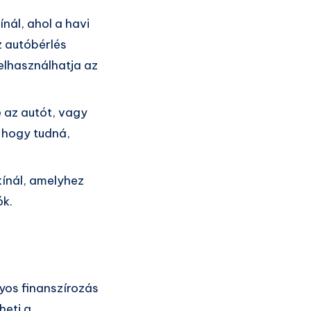
nál, ahol a havi
z autóbérlés
elhasználhatja az
e az autót, vagy
, hogy tudná,
kínál, amelyhez
ók.
yos finanszírozás
heti a