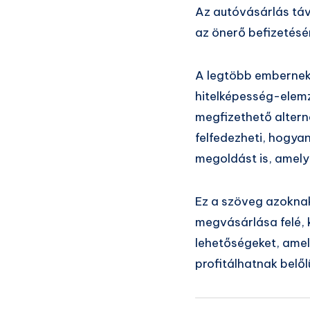
Az autóvásárlás táv
az önerő befizetésé
A legtöbb embernek
hitelképesség-elem
megfizethető altern
felfedezheti, hogya
megoldást is, amely
Ez a szöveg azoknak
megvásárlása felé, k
lehetőségeket, amel
profitálhatnak belől