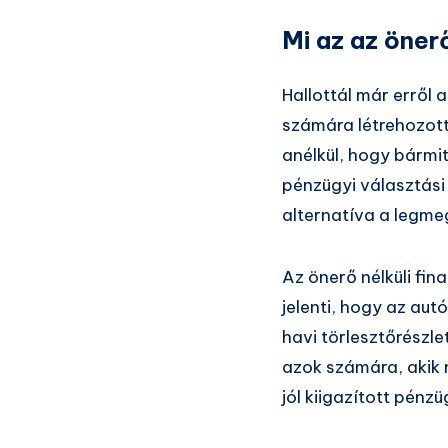
Mi az az öner
Hallottál már erről 
számára létrehozott
anélkül, hogy bármit
pénzügyi választási
alternatíva a legme
Az önerő nélküli fina
jelenti, hogy az autó
havi törlesztőrészle
azok számára, akik
jól kiigazított pénzü