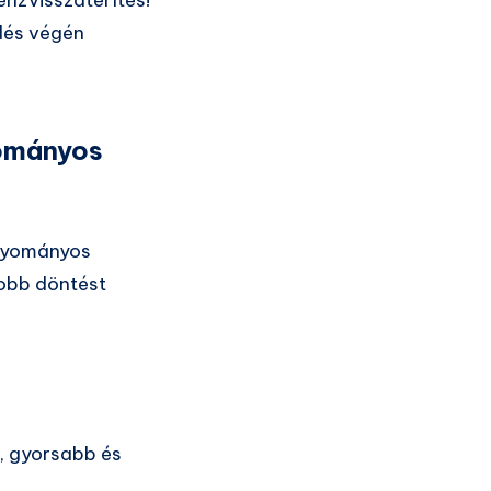
ődés végén
yományos
agyományos
jobb döntést
, gyorsabb és