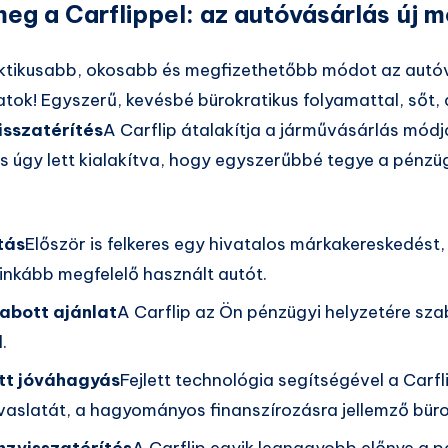
eg a Carflippel: az autóvásárlás új 
aktikusabb, okosabb és megfizethetőbb módot az autóv
atok! Egyszerű, kevésbé bürokratikus folyamattal, sőt,
isszatérítés
A Carflip átalakítja a járművásárlás módj
 úgy lett kialakítva, hogy egyszerűbbé tegye a pénzügy
tás
Először is felkeres egy hivatalos márkakereskedést, 
ginkább megfelelő használt autót.
abott ajánlat
A Carflip az Ön pénzügyi helyzetére szab
.
tt jóváhagyás
Fejlett technológia segítségével a Carf
vaslatát, a hagyományos finanszírozásra jellemző bürok
nzvisszatérítés
A Carflip egyik legnagyobb előnye a p