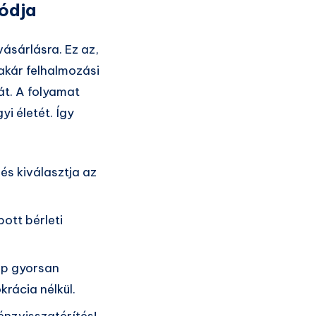
módja
ásárlásra. Ez az,
 akár felhalmozási
át. A folyamat
i életét. Így
és kiválasztja az
ott bérleti
lip gyorsan
rácia nélkül.
énzvisszatérítés!