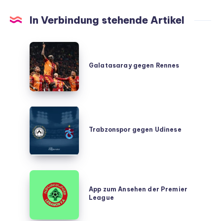
In Verbindung stehende Artikel
Galatasaray
gegen
Galatasaray gegen Rennes
Rennes
Trabzonspor
gegen
Trabzonspor gegen Udinese
Udinese
App
zum
App zum Ansehen der Premier
League
Ansehen
der